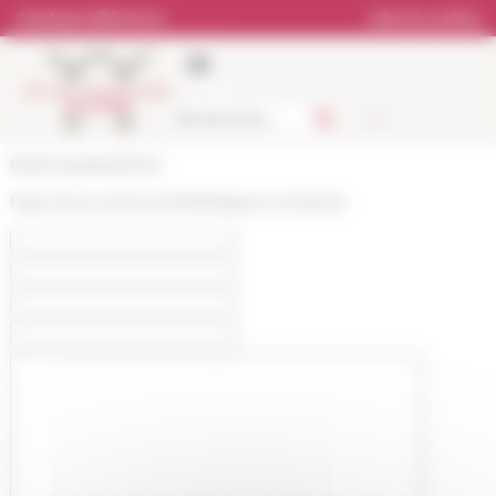
Pannello di gestione dei cookies
Catalogo biblioteca
Libreria online
École française de Rome
https://www.efrome.it/it/efr/rapporti-di-attivita