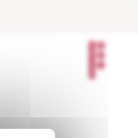
P
A
R
T
A
G
E
R