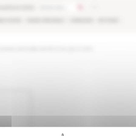
ca
Libreria online
BLICAZIONI
ONLINE
PERSONALE
CANDIDARSI
NETWORK
-chantiers-de-fouilles-de-lefr-et-du-cjb-en-2024