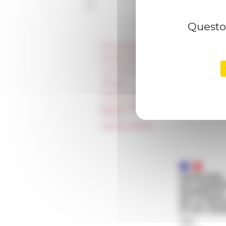
Questo 
Informazioni
Stampa e kit logo
Locazioni e Riprese
Alloggio
Parità in ambito professionale
Norme grafiche dell’École française
Rome
Appalti pubblici