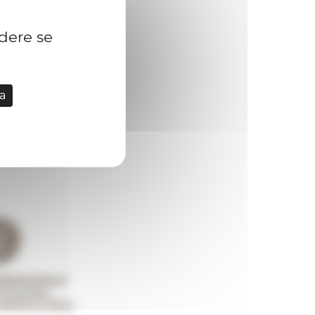
idere se
a