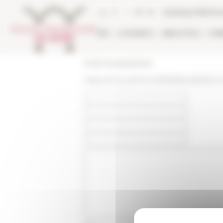
Pannello di gestione dei cookies
Catalogo bibliote
EFR
LA RICERCA
BIBLIOTECA
PUB
École française de Rome
https://www.efrome.it/it/efr/attualita/les