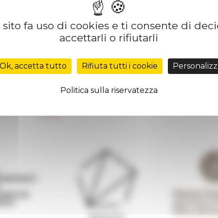
sito fa uso di cookies e ti consente di dec
accettarli o rifiutarli
Réseau des Écoles françaises à l’étranger
Unione Internazionale
Ok, accetta tutto
Rifiuta tutti i cookie
Personalizz
Carnets de recherche
Carnet « À l’École de toute l’Italie »
Politica sulla riservatezza
Carnet Farnèse150
 de
Informativa Newsletter
FarNet