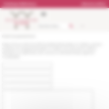
Pannello di gestione dei cookies
Catalogo biblioteca
Libreria online
École française de Rome
https://www.efrome.it/it/candidarsi/translate-to-italien-autres-
emplois-et-stages/translate-to-italien-les-dernieres-offres-
demploi-en-ligne/avis-de-vacance-demploinbsp-agente-
comptable