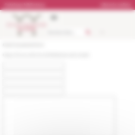
Pannello di gestione dei cookies
Catalogo biblioteca
Libreria online
École française de Rome
https://www.efrome.it/it/biblioteca/contatti