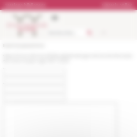
Pannello di gestione dei cookies
Catalogo biblioteca
Libreria online
École française de Rome
https://www.efrome.it/it/attualita/melanges-de-lecole-francaise-
de-rome-moyen-age-135-1-2023