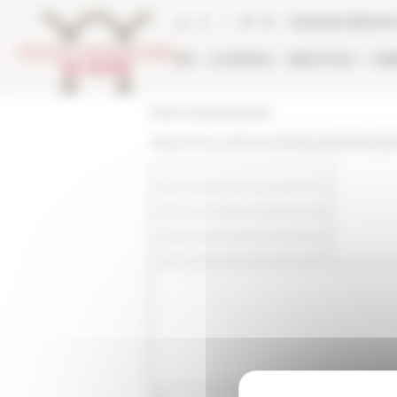
Pannello di gestione dei cookies
Catalogo bibliote
EFR
LA RICERCA
BIBLIOTECA
PUB
École française de Rome
https://www.efrome.it/it/attualita/marsei