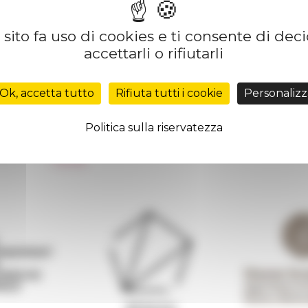
sito fa uso di cookies e ti consente di dec
accettarli o rifiutarli
Réseau des Écoles françaises à l’étranger
Unione Internazionale
Ok, accetta tutto
Rifiuta tutti i cookie
Personalizz
Carnets de recherche
Carnet « À l’École de toute l’Italie »
Politica sulla riservatezza
Carnet Farnèse150
 de
Informativa Newsletter
FarNet