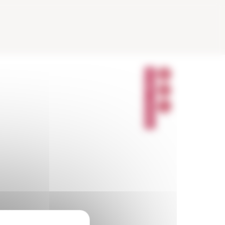
P
A
R
T
A
G
E
R