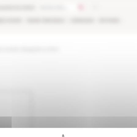
ca
Libreria online
BLICAZIONI
ONLINE
PERSONALE
CANDIDARSI
NETWORK
lle-romaine-dauguste-a-clovis