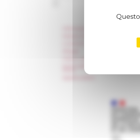
Questo 
Informazioni
Stampa e kit logo
Locazioni e Riprese
Alloggio
Parità in ambito professionale
Norme grafiche dell’École française
Rome
Appalti pubblici