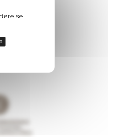
idere se
a