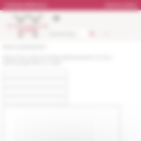
Pannello di gestione dei cookies
Catalogo biblioteca
Libreria online
École française de Rome
https://www.efrome.it/it/attualita/exposition-50-ans-
darcheologie-franco-croate