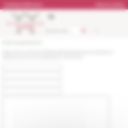
Pannello di gestione dei cookies
Catalogo biblioteca
Libreria online
École française de Rome
https://www.efrome.it/it/attualita/cittadinanze-proprieta-e-
appartenenza-nel-lunghissimo-ottocento