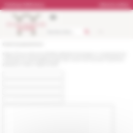
Pannello di gestione dei cookies
Catalogo biblioteca
Libreria online
École française de Rome
https://www.efrome.it/it/attualita/archeologia-e-cooperazione-
culturale-lecolenbspfrancaise-de-rome-ha-ricevuto-il-premio-
paestum-mario-napoli-2023