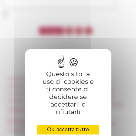
Questo sito fa
Informazioni
Réseau des Écoles
uso di cookies e
françaises à l’étranger
Stampa e kit logo
ti consente di
Unione Internazionale
Locazioni e Riprese
decidere se
Carnets de recherche
Alloggio
accettarli o
Carnet « À l’École de toute
Parità in ambito
l’Italie »
rifiutarli
professionale
Carnet Farnèse150
Norme grafiche dell’École
française de Rome
Informativa Newsletter
Ok, accetta tutto
Appalti pubblici
FarNet