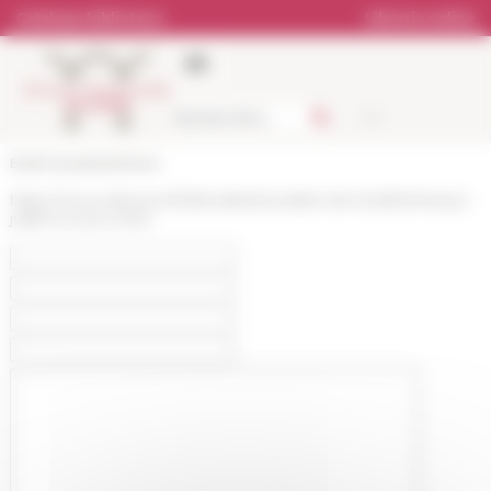
Pannello di gestione dei cookies
Catalogo biblioteca
Libreria online
École française de Rome
https://www.efrome.it/it/attualita/actualites-de-la-bibliotheque-
juillet-et-aout-2022