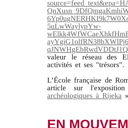
source=feed_text&epa
QnXusn_9DfQmgaKmhi
6Yp0ugNERHKI9k7W0Xo
5uLwWaylypYw-
wElkk4WfWCaeXhkfHmF
ayYgiG1olfRN38bXWlP
qJNWHgEbRwdVDDtJ1Q
valeur le réseau des E
activités et ses "trésors".
L’École française de Ro
article sur l'exposit
archéologiques à Rijeka
»
EN MOUVEM