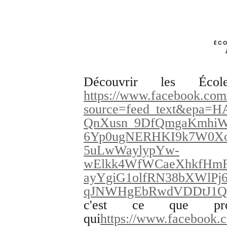
Découvrir les École
https://www.facebook.com
source=feed_text&epa
QnXusn_9DfQmgaKmhi
6Yp0ugNERHKI9k7W0Xo
5uLwWaylypYw-
wElkk4WfWCaeXhkfHmF
ayYgiG1olfRN38bXWlP
qJNWHgEbRwdVDDtJ1Q
c'est ce que pr
qui
https://www.facebook.