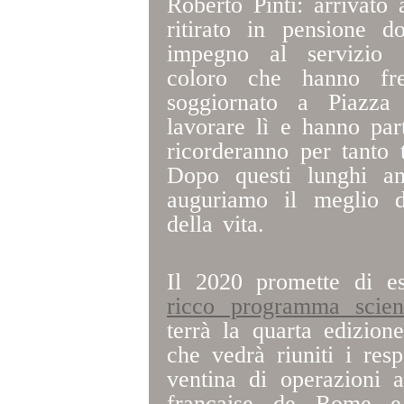
Roberto Pinti: arrivato 
ritirato in pensione 
impegno al servizio d
coloro che hanno fre
soggiornato a Piazz
lavorare lì e hanno parte
ricorderanno per tanto 
Dopo questi lunghi an
auguriamo il meglio 
della vita.
Il 2020 promette di e
ricco programma scient
terrà la quarta edizion
che vedrà riuniti i resp
ventina di operazioni a
française de Rome e