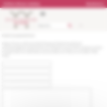
Cookies management panel
Online Library catalog
Bookstore
École française de Rome
https://www.efrome.it/en/research/seminars/next-
seminars/gares-batiments-et-infrastructures-ferroviaires-entre-
modernites-et-identites-territoriales-en-france-et-ltalie-1918-
1945