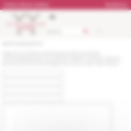
Cookies management panel
Online Library catalog
Bookstore
École française de Rome
https://www.efrome.it/en/research/seminars/next-
seminars/garantisme-et-juridictionnalisme-venetien-dans-le-
proces-pour-faux-de-lavogaria-di-comun-xviie-xviiie-siecles