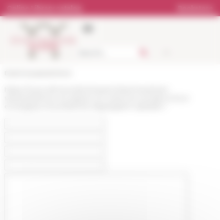
Cookies management panel
Online Library catalog
Bookstore
École française de Rome
https://www.efrome.it/en/research/seminars/next-
seminars/erreur-et-espace-en-sciences-sociales-erreur-
ecologique-et-problemes-dagregation-spatiale-1