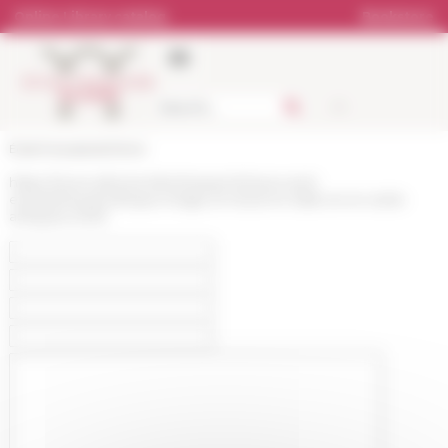
Cookies management panel
Online Library catalog
Bookstore
École française de Rome
https://www.efrome.it/en/research/news-and-
events/news/colloque-image-et-rituel-en-italie-et-en-sicile-
antiques-2025