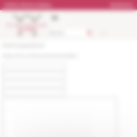
Cookies management panel
Online Library catalog
Bookstore
École française de Rome
https://www.efrome.it/en/newsletter