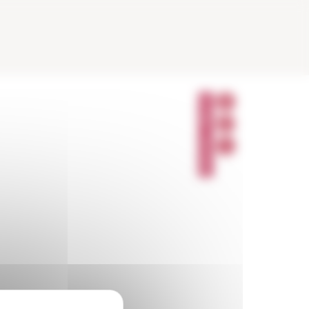
P
A
R
T
A
G
E
R