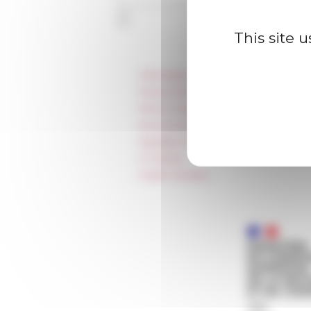
This site 
Information
Press & kit logo
Room reservation and rental
Accommodation
Equality Policy
IT charter
Public Tenders