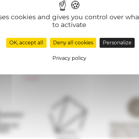
uses cookies and gives you control over wh
to activate
Réseau des Écoles françaises à l’étranger
Unione Internazionale
OK, accept all
Deny all cookies
Personalize
Carnets de recherche
Carnet « À l’École de toute l’Italie »
Privacy policy
Carnet Farnèse150
Newsletter information
FarNet