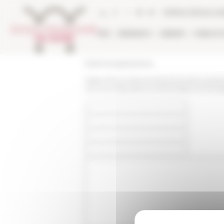
Cookies management panel
Online Library ca
EFR
RESEARCH
LIBRARY
PUBLICA
École française de Rome
https://www.efrome.it/en/news/souveraine
aux-recompositions-territoriales-et-fronta