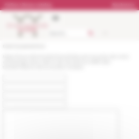
Cookies management panel
Online Library catalog
Bookstore
École française de Rome
https://www.efrome.it/en/news/ostie-port-et-porte-de-rome-
archeologie-dune-ville-et-de-ses-decors-reflet-des-
transformations-de-la-societe-romaine