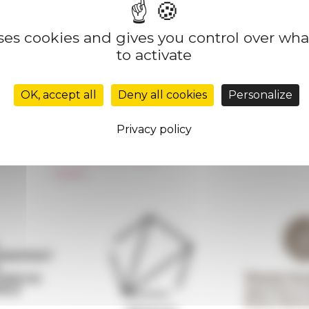
uses cookies and gives you control over wh
to activate
Réseau des Écoles françaises à l’étranger
Unione Internazionale
OK, accept all
Deny all cookies
Personalize
Carnets de recherche
Carnet « À l’École de toute l’Italie »
Privacy policy
Carnet Farnèse150
Newsletter information
FarNet