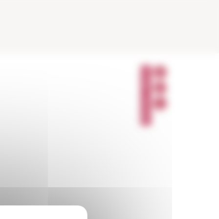
P
A
R
T
A
G
E
R