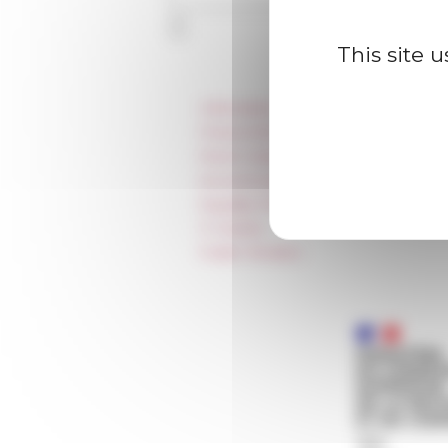
This site 
Information
Press & kit logo
Room reservation and rental
Accommodation
Equality Policy
IT charter
Public Tenders