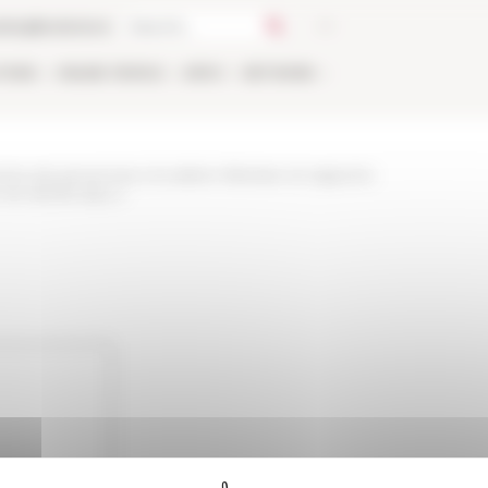
talog
Bookstore
TIONS
ONLINE
PEOPLE
APPLY
NETWORK
s-de-personnes-circulation-litteraire-et-rapports-
-vie-siecles-ap-j-c