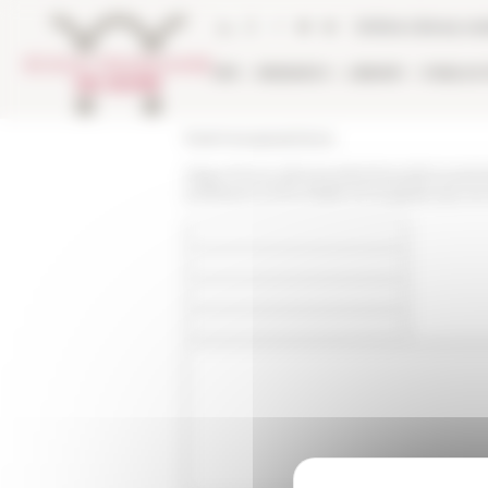
Cookies management panel
Online Library ca
EFR
RESEARCH
LIBRARY
PUBLICA
École française de Rome
https://www.efrome.it/en/news/mouvement
politiques-entre-litalie-et-la-gaule-aux-ve