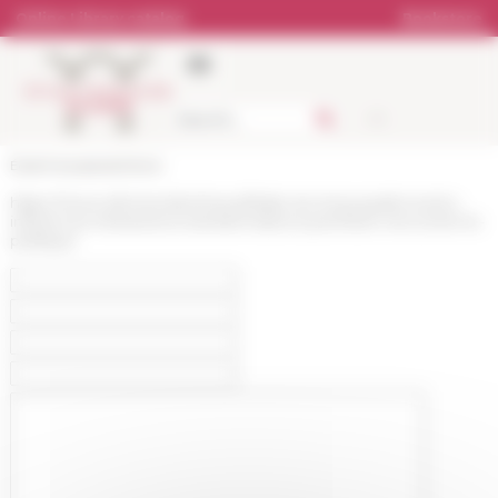
Cookies management panel
Online Library catalog
Bookstore
École française de Rome
https://www.efrome.it/en/news/litalie-du-long-quattrocento-
influences-interactions-transformations-premiere-rencontre-le-
politique