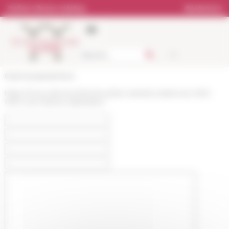
Cookies management panel
Online Library catalog
Bookstore
École française de Rome
https://www.efrome.it/en/news/les-nativites-italiennes-1250-
1450-une-histoire-dadoration