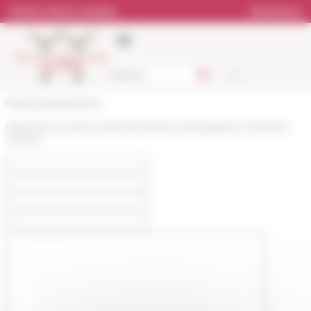
Cookies management panel
Online Library catalog
Bookstore
École française de Rome
https://www.efrome.it/en/news/de-la-topographie-a-lhistoire-
urbaine