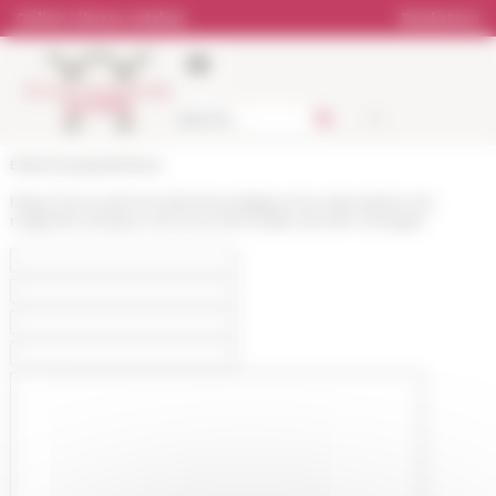
Cookies management panel
Online Library catalog
Bookstore
École française de Rome
https://www.efrome.it/en/news/approche-descriptive-du-
maghreb-antique-cent-ans-de-fouilles-de-lefr-a-timgad