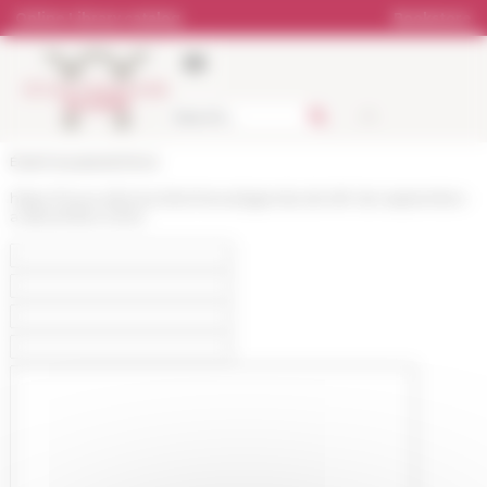
Cookies management panel
Online Library catalog
Bookstore
École française de Rome
https://www.efrome.it/en/news/agenda-de-lefr-de-septembre-
a-decembre-2024