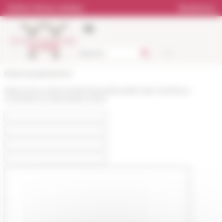
Cookies management panel
Online Library catalog
Bookstore
École française de Rome
https://www.efrome.it/en/news/actualite-des-membres-
novembre-et-decembre-2024