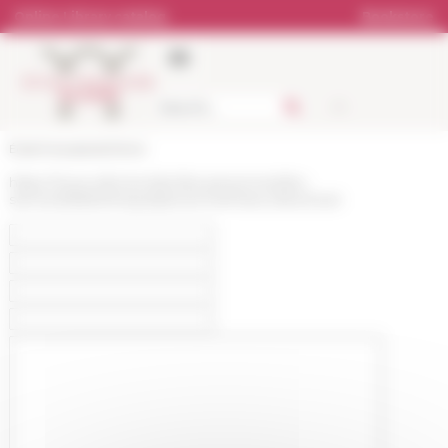
Cookies management panel
Online Library catalog
Bookstore
École française de Rome
https://www.efrome.it/en/les-personnes/les-
services/bibliotheque/personne/maria-silvia-boari