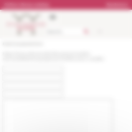
Cookies management panel
Online Library catalog
Bookstore
École française de Rome
https://www.efrome.it/en/les-personnes/les-
services/bibliotheque/personne/francesco-cavallini