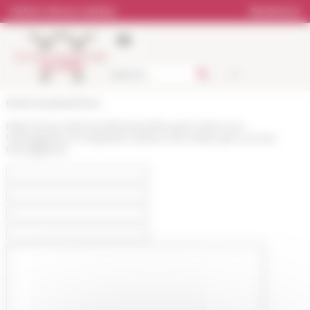
Cookies management panel
Online Library catalog
Bookstore
École française de Rome
https://www.efrome.it/en/event/les-grecs-face-aux-
hieroglyphes-3-horapollon-lauteur-dun-traite-grec-sur-les-
hieroglyphes