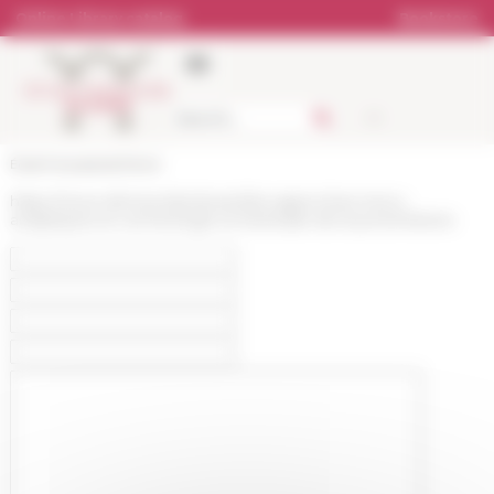
Cookies management panel
Online Library catalog
Bookstore
École française de Rome
https://www.efrome.it/en/event/les-approches-micro-
analytiques-en-archeologie-et-lexemple-de-la-protohistoire