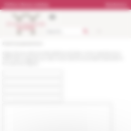
Cookies management panel
Online Library catalog
Bookstore
École française de Rome
https://www.efrome.it/en/efr/news/video-roma-napoleonica-
1809-1814-regards-sur-des-reves-devenus-projets-episode-6-
la-colonne-trajane