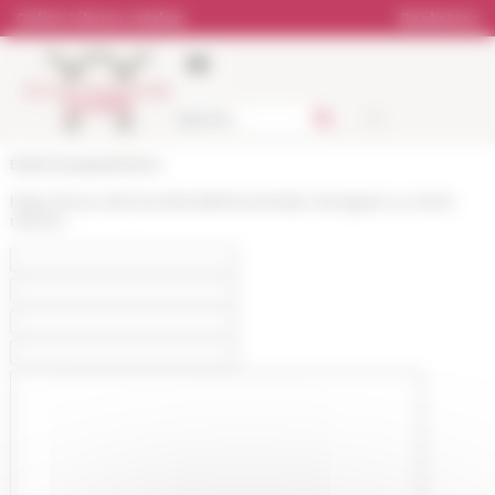
Cookies management panel
Online Library catalog
Bookstore
École française de Rome
https://www.efrome.it/en/efr/news/video-lemigrant-un-droit-
naturel