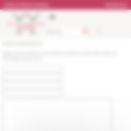
Cookies management panel
Online Library catalog
Bookstore
École française de Rome
https://www.efrome.it/en/efr/news/les-ecoles-francaises-a-
letranger-et-les-shs