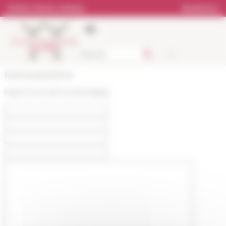
Cookies management panel
Online Library catalog
Bookstore
École française de Rome
https://www.efrome.it/en/apply