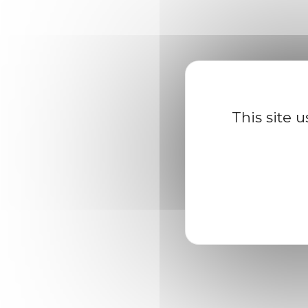
This site 