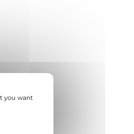
at you want